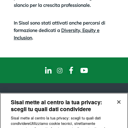
slancio per la crescita professionale.
In Sisal sono stati attivati anche percorsi di
formazione dedicati a
Diversity, Equity e
Inclusion
.
Sisal mette al centro la tua privacy:
scegli tu quali dati condividere
© Sisal S.p.A.
Sisal mette al centro la tua privacy: scegli tu quali dati
Codice Fiscale e Partita IVA : 10541150966
condividere​Utilizziamo cookie tecnici, strettamente