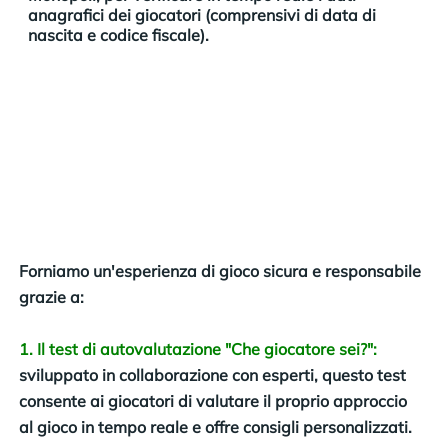
anagrafici dei giocatori (comprensivi di data di
nascita e codice fiscale).
Forniamo un'esperienza di gioco sicura e responsabile
grazie a:
1.
Il test di autovalutazione "Che giocatore sei?":
sviluppato in collaborazione con esperti, questo test
consente ai giocatori di valutare il proprio approccio
al gioco in tempo reale e offre consigli personalizzati.