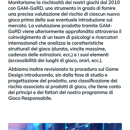
Monitoriamo la rischiosità dei nostri giochi dal 2010
con GAM-GaRD, uno strumento in grado di fornire
una precisa valutazione del rischio di ciascun nuovo
gioco prima della sua eventuale introduzione sul
mercato. La valutazione prodotta tramite GAM-
GaRD viene ulteriormente approfondita attraverso il
coinvolgimento di un team di psicologi e ricercatori
internazionali che analizza le caratteristiche
strutturali del gioco (durata, vincite massime,
cadenza delle estrazioni, ecc.) e i suoi elementi
(accessibilità dei luoghi di gioco, orari, ecc.).
Abbiamo inoltre revisionato la procedura sul Game
Design introducendo, sin dalla fase di studio e
progettazione del prodotto, una classificazione del
rischio associato ai prodotti di gioco, che tiene conto
dei principi e dei fattori del nostro programma di
Gioco Responsabile.