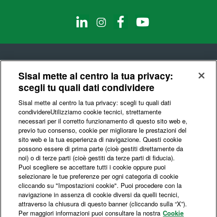
Sisal mette al centro la tua privacy:
scegli tu quali dati condividere
© Sisal S.p.A.
Sisal mette al centro la tua privacy: scegli tu quali dati
Codice Fiscale e Partita IVA : 10541150966
condividere​Utilizziamo cookie tecnici, strettamente
necessari per il corretto funzionamento di questo sito web e,
Privacy e Data Ethics
Cookie
Certificazioni
previo tuo consenso, cookie per migliorare le prestazioni del
sito web e la tua esperienza di navigazione. Questi cookie
possono essere di prima parte (cioè gestiti direttamente da
noi) o di terze parti (cioè gestiti da terze parti di fiducia).
Cambia Lingua
ITA
ENG
Puoi scegliere se accettare tutti i cookie oppure puoi
selezionare le tue preferenze per ogni categoria di cookie
cliccando su "Impostazioni cookie". Puoi procedere con la
navigazione in assenza di cookie diversi da quelli tecnici,
Siamo un'azienda che da oltre 70 anni opera nel mercato dei giochi per
offrire la miglior proposta di intrattenimento in modo responsabile e
attraverso la chiusura di questo banner (cliccando sulla “X”).
sostenibile nel tempo.
Per maggiori informazioni puoi consultare la nostra
Cookie
Responsabilità e sostenibilità significano conquistare fiducia e creare