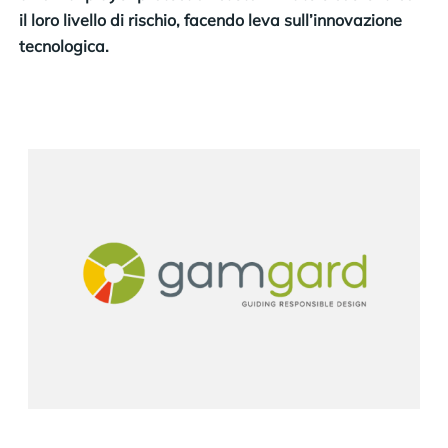
il loro livello di rischio, facendo leva sull’innovazione
tecnologica.