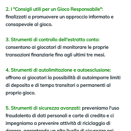
2.
I "Consigli utili per un Gioco Responsabile":
finalizzati a promuovere un approccio informato e
consapevole al gioco.
3.
Strumenti di controllo dell'estratto conto:
consentono ai giocatori di monitorare le proprie
transazioni finanziarie fino agli ultimi tre mesi.
4.
Strumenti di autolimitazione e autoesclusione:
offrono ai giocatori la possibilità di autoimporre limiti
di deposito e di tempo transitori o permanenti al
proprio gioco.
5.
Strumenti di sicurezza avanzati:
preveniamo l'uso
fraudolento di dati personali e carte di credito e ci
impegniamo a prevenire attività di riciclaggio di
denaro, garantendo un alto livello di sicurezza nei