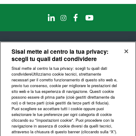
Sisal mette al centro la tua privacy:
scegli tu quali dati condividere
© Sisal S.p.A.
Sisal mette al centro la tua privacy: scegli tu quali dati
Codice Fiscale e Partita IVA : 10541150966
condividere​Utilizziamo cookie tecnici, strettamente
necessari per il corretto funzionamento di questo sito web e,
Privacy & Data Ethics
Cookie
Certifications
previo tuo consenso, cookie per migliorare le prestazioni del
sito web e la tua esperienza di navigazione. Questi cookie
possono essere di prima parte (cioè gestiti direttamente da
noi) o di terze parti (cioè gestiti da terze parti di fiducia).
Change Language
ITA
ENG
Puoi scegliere se accettare tutti i cookie oppure puoi
selezionare le tue preferenze per ogni categoria di cookie
cliccando su "Impostazioni cookie". Puoi procedere con la
navigazione in assenza di cookie diversi da quelli tecnici,
Siamo un'azienda che da oltre 70 anni opera nel mercato dei giochi per
offrire la miglior proposta di intrattenimento in modo responsabile e
attraverso la chiusura di questo banner (cliccando sulla “X”).
sostenibile nel tempo.