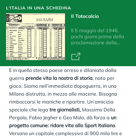
L'ITALIA IN UNA SCHEDINA
Il Totocalcio
Il 5 maggio del 1946,
pochi giorni prima della
proclamazione della…
E in quello stesso paese arreso e dilaniato dalla
guerra
prende vita la nostra di storia
, nata per
gioco.
Siamo nell’immediato dopoguerra, in una
Milano distrutta, in mezzo alle macerie. Bisogna
rimboccarsi le maniche e ripartire. Un’amicizia
speciale che lega
tre giornalisti,
Massimo Della
Pergola, Fabio Jegher e Geo Molo, dà forza a
un
progetto comune: ridare vita allo Sport Italiano
.
Versano un capitale complessivo di 900 mila lire e