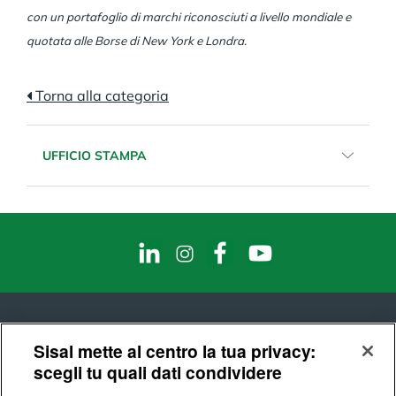
con un portafoglio di marchi riconosciuti a livello mondiale e
quotata alle Borse di New York e Londra.
Torna alla categoria
UFFICIO STAMPA
Email:
sisalcomunicazione@sisal.it
Telefono:
02.8868971
Fax:
02.8868281
Sisal mette al centro la tua privacy:
scegli tu quali dati condividere
© Sisal S.p.A.