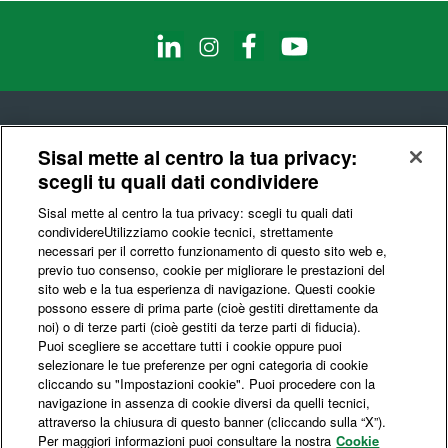
Telefono:
02.8868971
Fax:
02.8868281
Sisal mette al centro la tua privacy:
scegli tu quali dati condividere
© Sisal S.p.A.
Sisal mette al centro la tua privacy: scegli tu quali dati
Codice Fiscale e Partita IVA : 10541150966
condividere​Utilizziamo cookie tecnici, strettamente
necessari per il corretto funzionamento di questo sito web e,
Privacy e Data Ethics
Cookie
Certificazioni
previo tuo consenso, cookie per migliorare le prestazioni del
sito web e la tua esperienza di navigazione. Questi cookie
possono essere di prima parte (cioè gestiti direttamente da
noi) o di terze parti (cioè gestiti da terze parti di fiducia).
Cambia Lingua
ITA
ENG
Puoi scegliere se accettare tutti i cookie oppure puoi
selezionare le tue preferenze per ogni categoria di cookie
cliccando su "Impostazioni cookie". Puoi procedere con la
navigazione in assenza di cookie diversi da quelli tecnici,
Siamo un'azienda che da oltre 70 anni opera nel mercato dei giochi per
offrire la miglior proposta di intrattenimento in modo responsabile e
attraverso la chiusura di questo banner (cliccando sulla “X”).
sostenibile nel tempo.
Per maggiori informazioni puoi consultare la nostra
Cookie
Responsabilità e sostenibilità significano conquistare fiducia e creare