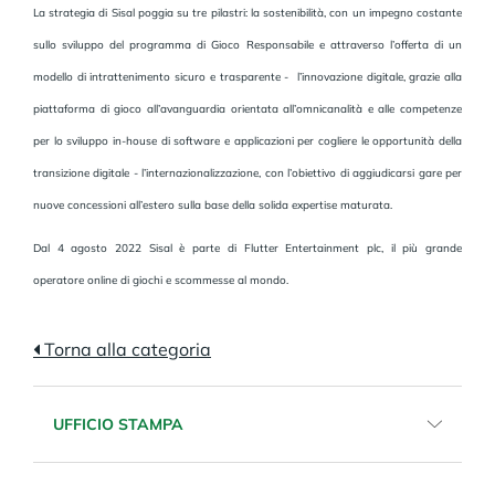
La strategia di Sisal poggia su tre pilastri: la sostenibilità, con un impegno costante
sullo sviluppo del programma di Gioco Responsabile e attraverso l’offerta di un
modello di intrattenimento sicuro e trasparente - l’innovazione digitale, grazie alla
piattaforma di gioco all’avanguardia orientata all’omnicanalità e alle competenze
per lo sviluppo in-house di software e applicazioni per cogliere le opportunità della
transizione digitale - l’internazionalizzazione, con l’obiettivo di aggiudicarsi gare per
nuove concessioni all’estero sulla base della solida expertise maturata.
Dal 4 agosto 2022 Sisal è parte di Flutter Entertainment plc, il più grande
operatore online di giochi e scommesse al mondo.
Torna alla categoria
UFFICIO STAMPA
Email:
sisalcomunicazione@sisal.it