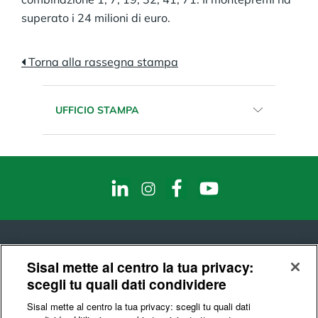
superato i 24 milioni di euro.
Torna alla rassegna stampa
UFFICIO STAMPA
Email:
sisalcomunicazione@sisal.it
Telefono:
02.8868971
Fax:
02.8868281
Sisal mette al centro la tua privacy:
scegli tu quali dati condividere
© Sisal S.p.A.
Sisal mette al centro la tua privacy: scegli tu quali dati
Codice Fiscale e Partita IVA : 10541150966