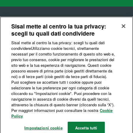
Sisal mette al centro la tua privacy:
scegli tu quali dati condividere
© Sisal S.p.A.
Sisal mette al centro la tua privacy: scegli tu quali dati
Codice Fiscale e Partita IVA : 10541150966
condividere​Utilizziamo cookie tecnici, strettamente
necessari per il corretto funzionamento di questo sito web e,
Privacy e Data Ethics
Cookie
Certificazioni
previo tuo consenso, cookie per migliorare le prestazioni del
sito web e la tua esperienza di navigazione. Questi cookie
possono essere di prima parte (cioè gestiti direttamente da
noi) o di terze parti (cioè gestiti da terze parti di fiducia).
Cambia Lingua
ITA
ENG
Puoi scegliere se accettare tutti i cookie oppure puoi
selezionare le tue preferenze per ogni categoria di cookie
cliccando su "Impostazioni cookie". Puoi procedere con la
navigazione in assenza di cookie diversi da quelli tecnici,
Siamo un'azienda che da oltre 70 anni opera nel mercato dei giochi per
offrire la miglior proposta di intrattenimento in modo responsabile e
attraverso la chiusura di questo banner (cliccando sulla “X”).
sostenibile nel tempo.
Per maggiori informazioni puoi consultare la nostra
Cookie
Responsabilità e sostenibilità significano conquistare fiducia e creare
Continuando la navigazione accetti che Sisal
Policy
valore per tutti i soggetti coinvolti nelle nostre attività, in coerenza con i
valori che ispirano la nostra azienda sin dalla sua fondazione.
ed i suoi partner utilizzino i cookies per fini di
Impostazioni cookie
Accetta tutti
personalizzazione e
altre finalità.